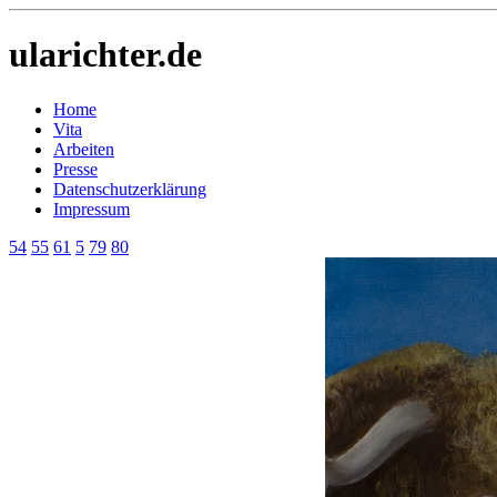
ularichter.de
Home
Vita
Arbeiten
Presse
Datenschutzerklärung
Impressum
54
55
61
5
79
80