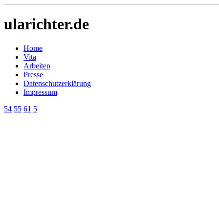
ularichter.de
Home
Vita
Arbeiten
Presse
Datenschutzerklärung
Impressum
54
55
61
5