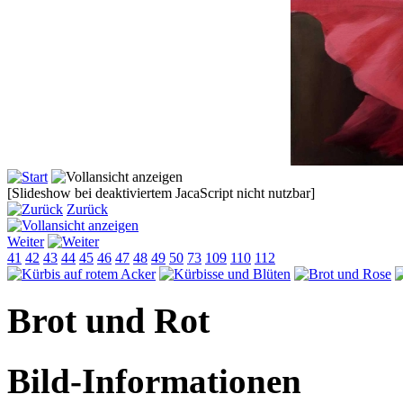
[Slideshow bei deaktiviertem JacaScript nicht nutzbar]
Zurück
Weiter
41
42
43
44
45
46
47
48
49
50
73
109
110
112
Brot und Rot
Bild-Informationen