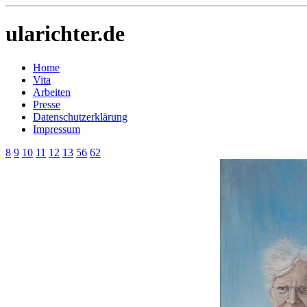
ularichter.de
Home
Vita
Arbeiten
Presse
Datenschutzerklärung
Impressum
8
9
10
11
12
13
56
62