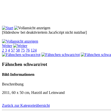
[Slideshow bei deaktiviertem JacaScript nicht nutzbar]
Weiter
2
3
4
57
58
75
76
124
Fähnchen schwarz/rot
Bild-Informationen
Beschreibung
2011, 60 x 50 cm, Harzöl auf Leinwand
Zurück zur Kategorieübersicht